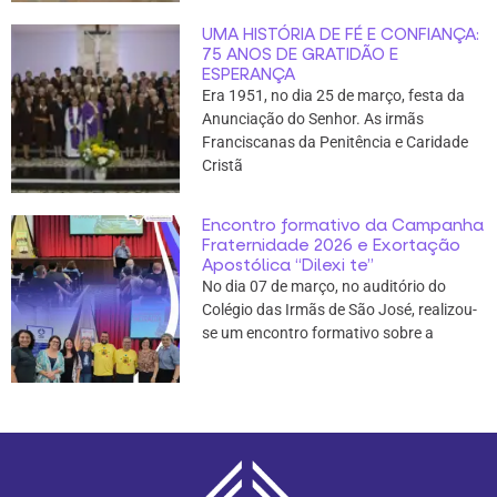
UMA HISTÓRIA DE FÉ E CONFIANÇA:
75 ANOS DE GRATIDÃO E
ESPERANÇA
Era 1951, no dia 25 de março, festa da
Anunciação do Senhor. As irmãs
Franciscanas da Penitência e Caridade
Cristã
Encontro formativo da Campanha
Fraternidade 2026 e Exortação
Apostólica “Dilexi te”
No dia 07 de março, no auditório do
Colégio das Irmãs de São José, realizou-
se um encontro formativo sobre a