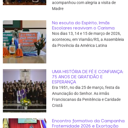
acompanhou com alegria a visita de
Madre
Na escuta do Espírito, Irmãs
Escolares reavivam o Carisma
Nos dias 13, 14 e 15 de março de 2026,
aconteceu, em Viamão/RS, a Assembleia
da Província da América Latina
UMA HISTÓRIA DE FÉ E CONFIANÇA:
75 ANOS DE GRATIDÃO E
ESPERANÇA
Era 1951, no dia 25 de março, festa da
Anunciação do Senhor. As irmãs
Franciscanas da Penitência e Caridade
Cristã
Encontro formativo da Campanha
Fraternidade 2026 e Exortação