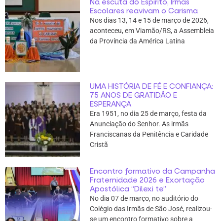
Na escuta do Espírito, Irmãs
Escolares reavivam o Carisma
Nos dias 13, 14 e 15 de março de 2026,
aconteceu, em Viamão/RS, a Assembleia
da Província da América Latina
UMA HISTÓRIA DE FÉ E CONFIANÇA:
75 ANOS DE GRATIDÃO E
ESPERANÇA
Era 1951, no dia 25 de março, festa da
Anunciação do Senhor. As irmãs
Franciscanas da Penitência e Caridade
Cristã
Encontro formativo da Campanha
Fraternidade 2026 e Exortação
Apostólica “Dilexi te”
No dia 07 de março, no auditório do
Colégio das Irmãs de São José, realizou-
se um encontro formativo sobre a