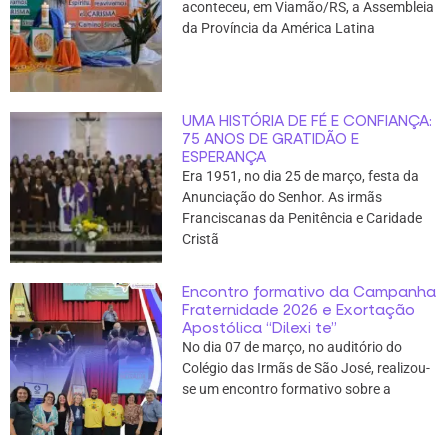
aconteceu, em Viamão/RS, a Assembleia
da Província da América Latina
UMA HISTÓRIA DE FÉ E CONFIANÇA:
75 ANOS DE GRATIDÃO E
ESPERANÇA
Era 1951, no dia 25 de março, festa da
Anunciação do Senhor. As irmãs
Franciscanas da Penitência e Caridade
Cristã
Encontro formativo da Campanha
Fraternidade 2026 e Exortação
Apostólica “Dilexi te”
No dia 07 de março, no auditório do
Colégio das Irmãs de São José, realizou-
se um encontro formativo sobre a