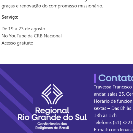
graças e renovação do compromisso missionário.
Serviço:
De 19 a 23 de agosto
No YouTube da CRB Nacional
Acesso gratuito
Contat
Travessa Francisco
andar, salas 25, Ce
Horário de funcion
sextas – Das 8h às 
13h às 17h
Telefone: (51) 322
E-mail: coordenaca