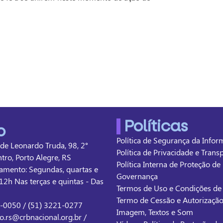
Políticas
o
Política de Segurança da Info
 de Leonardo Truda, 98, 2°
Política de Privacidade e Tran
ntro, Porto Alegre, RS
Política Interna de Proteção de
amento: Segundas, quartas e
Governança
12h Nas terças e quintas - Das
Termos de Uso e Condições d
Termo de Cessão e Autorizaçã
1-0050 / (51) 3221-0277
Imagem, Textos e Som
o.rs@crbnacional.org.br /