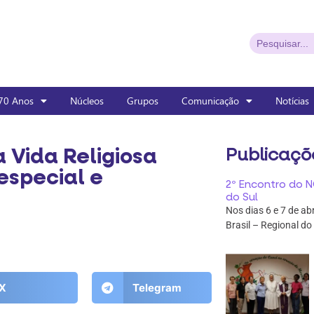
70 Anos
Núcleos
Grupos
Comunicação
Notícias
 Vida Religiosa
Publicaçõ
special e
2º Encontro do N
do Sul
Nos dias 6 e 7 de ab
Brasil – Regional do
X
Telegram