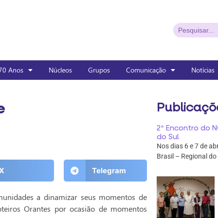
70 Anos
Núcleos
Grupos
Comunicação
Notícias
e
Publicaçõ
2º Encontro do N
do Sul
Nos dias 6 e 7 de ab
Brasil – Regional do
X
Telegram
omunidades a dinamizar seus momentos de
Roteiros Orantes por ocasião de momentos