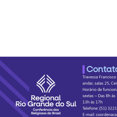
Contat
Travessa Francisco
andar, salas 25, Ce
Horário de funcion
sextas – Das 8h às 
13h às 17h
Telefone: (51) 322
E-mail: coordenaca