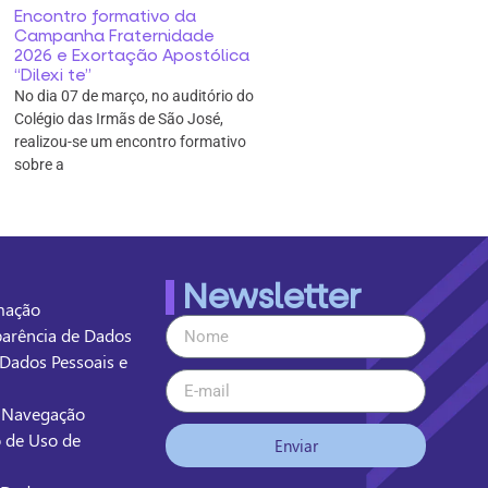
Encontro formativo da
Campanha Fraternidade
2026 e Exortação Apostólica
“Dilexi te”
No dia 07 de março, no auditório do
Colégio das Irmãs de São José,
realizou-se um encontro formativo
sobre a
Newsletter
rmação
sparência de Dados
 Dados Pessoais e
e Navegação
o de Uso de
Enviar