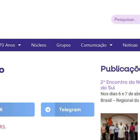
70 Anos
Núcleos
Grupos
Comunicação
Notícias
o
Publicaçõ
2º Encontro do N
do Sul
Nos dias 6 e 7 de ab
Brasil – Regional do
X
Telegram
RS.