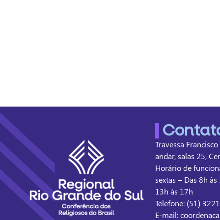
Contat
Travessa Francisco
andar, salas 25, Ce
Horário de funcion
sextas – Das 8h às 
13h às 17h
Telefone: (51) 322
E-mail: coordenaca