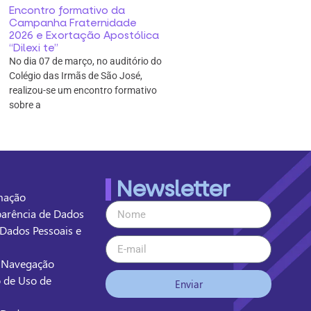
Encontro formativo da
Campanha Fraternidade
2026 e Exortação Apostólica
“Dilexi te”
No dia 07 de março, no auditório do
Colégio das Irmãs de São José,
realizou-se um encontro formativo
sobre a
Newsletter
rmação
sparência de Dados
 Dados Pessoais e
e Navegação
o de Uso de
Enviar