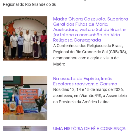
Regional do Rio Grande do Sul
Madre Chiara Cazzuola, Superiora
Geral das Filhas de Maria
Auxiliadora, visita o Sul do Brasil e
fortalece a comunhão da Vida
Religiosa Consagrada
A Conferência dos Religiosos do Brasil,
Regional do Rio Grande do Sul (CRB/RS),
acompanhou com alegria a visita de
Madre
Na escuta do Espírito, Irmãs
Escolares reavivam o Carisma
Nos dias 13, 14 e 15 de março de 2026,
aconteceu, em Viamão/RS, a Assembleia
da Província da América Latina
UMA HISTÓRIA DE FÉ E CONFIANÇA: