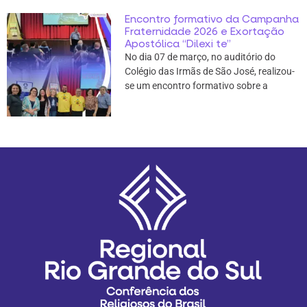
Encontro formativo da Campanha
Fraternidade 2026 e Exortação
Apostólica “Dilexi te”
No dia 07 de março, no auditório do
Colégio das Irmãs de São José, realizou-
se um encontro formativo sobre a