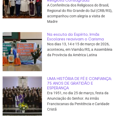
Religiosa Consagrada
A Conferência dos Religiosos do Brasil,
Regional do Rio Grande do Sul (CRB/RS),
acompanhou com alegria a visita de
Madre
Na escuta do Espírito, Irmãs
Escolares reavivam o Carisma
Nos dias 13, 14 e 15 de março de 2026,
aconteceu, em Viamão/RS, a Assembleia
da Província da América Latina
UMA HISTÓRIA DE FÉ E CONFIANÇA:
75 ANOS DE GRATIDÃO E
ESPERANÇA
Era 1951, no dia 25 de março, festa da
Anunciação do Senhor. As irmãs
Franciscanas da Penitência e Caridade
Cristã