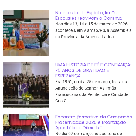
Na escuta do Espírito, Irmãs
Escolares reavivam o Carisma
Nos dias 13, 14 e 15 de março de 2026,
aconteceu, em Viamão/RS, a Assembleia
da Província da América Latina
UMA HISTÓRIA DE FÉ E CONFIANÇA:
75 ANOS DE GRATIDÃO E
ESPERANÇA
Era 1951, no dia 25 de março, festa da
Anunciação do Senhor. As irmãs
Franciscanas da Penitência e Caridade
Cristã
Encontro formativo da Campanha
Fraternidade 2026 e Exortação
Apostólica “Dilexi te”
No dia 07 de março, no auditório do