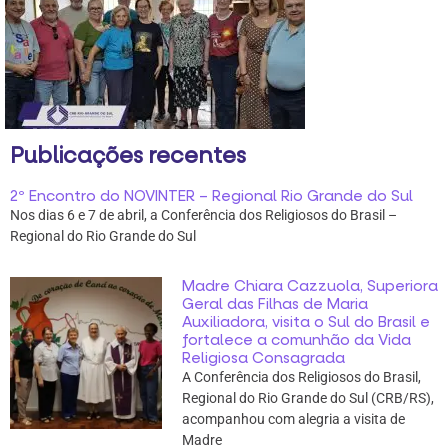
Publicações recentes
2º Encontro do NOVINTER – Regional Rio Grande do Sul
Nos dias 6 e 7 de abril, a Conferência dos Religiosos do Brasil –
Regional do Rio Grande do Sul
Madre Chiara Cazzuola, Superiora
Geral das Filhas de Maria
Auxiliadora, visita o Sul do Brasil e
fortalece a comunhão da Vida
Religiosa Consagrada
A Conferência dos Religiosos do Brasil,
Regional do Rio Grande do Sul (CRB/RS),
acompanhou com alegria a visita de
Madre